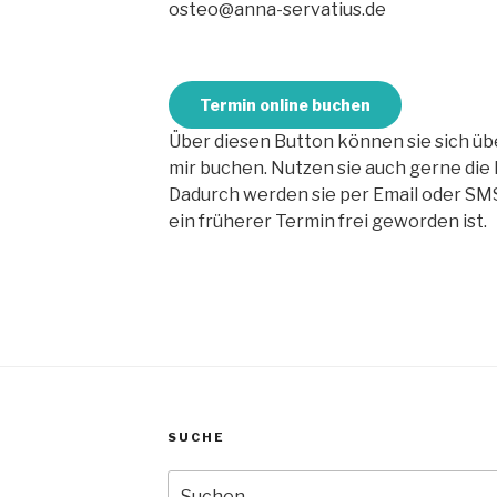
osteo@anna-servatius.de
Termin online buchen
Über diesen Button können sie sich übe
mir buchen. Nutzen sie auch gerne die 
Dadurch werden sie per Email oder SMS 
ein früherer Termin frei geworden ist.
SUCHE
Suche