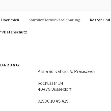
NA SERVATIUS
Über mich
Kontakt/Terminvereinbarung
Kosten und
thie für Erwachsene, Kinder und Säuglinge
m/Datenschutz
NBARUNG
Anna Servatius c/o Praxiszwei
Rochusstr. 34
40479 Düsseldorf
01590 18 45 419